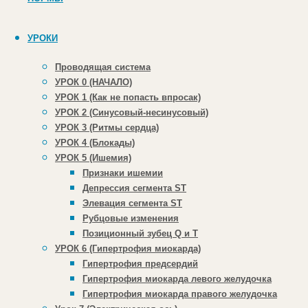
Copyright © 2013-2026 E-Cardio. All Rights Reserved.
Контактный e-mail:
ekg@e-cardio.ru
УРОКИ
Проводящая система
☀️ Лето с e-cardio: дарим 30% скидку на любой из
УРОК 0 (НАЧАЛО)
наших
ЭКГ курсов
.
УРОК 1 (Как не попасть впросак)
УРОК 2 (Синусовый-несинусовый)
УРОК 3 (Ритмы сердца)
Пока все ставят обучение на паузу, мы
УРОК 4 (Блокады)
предлагаем провести лето с максимальной
УРОК 5 (Ишемия)
пользой для профессионального роста и
Признаки ишемии
практики.
Депрессия сегмента ST
Используйте купон
LETO
при
оформлении заказа
Элевация сегмента ST
для активации скидки.
Рубцовые изменения
Позиционный зубец Q и Т
×
УРОК 6 (Гипертрофия миокарда)
Гипертрофия предсердий
Гипертрофия миокарда левого желудочка
Гипертрофия миокарда правого желудочка