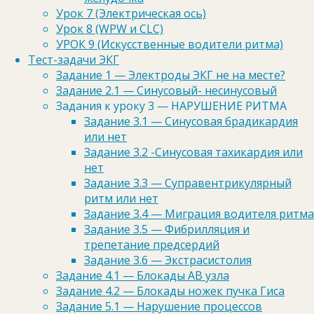
Урок 7 (Электрическая ось)
Гохман Александр
Урок 8 (WPW и CLC)
УРОК 9 (Искусственные водители ритма)
Тест-задачи ЭКГ
Практикующий врач-кардиолог с 2009 года. "КAPLAN
Задание 1 — Электроды ЭКГ не на месте?
MEDICAL CENTER"
Задание 2.1 — Синусовый- несинусовый
Куратор проекта e-cardio с 2013 года
Задания к уроку 3 — НАРУШЕНИЕ РИТМА
Задание 3.1 — Синусовая брадикардия
или нет
Задание 3.2 -Синусовая тахикардия или
нет
Задание 3.3 — Суправентрикулярный
ритм или нет
Задание 3.4 — Миграция водителя ритма
Задание 3.5 — Фибрилляция и
трепетание предсердий
Задание 3.6 — Экстрасистолия
Задание 4.1 — Блокады АВ узла
Задание 4.2 — Блокады ножек пучка Гиса
Задание 5.1 — Нарушение процессов