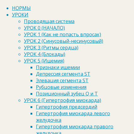
Перейти к содержимому
НОРМЫ
УРОКИ
Проводящая система
УРОК 0 (НАЧАЛО)
Главная
Теория
УРОК 3 (Ритмы сердца)
УРОК 1 (Как не попасть впросак)
Задание 3.5
УРОК 2 (Синусовый-несинусовый)
УРОК 3 (Ритмы сердца)
Задание 3.5
УРОК 4 (Блокады)
УРОК 5 (Ишемия)
Признаки ишемии
Для того чтобы ПОЛУЧИТЬ
Депрессия сегмента ST
ДОСТУП К ЭТОМУ ЗАДАНИЮ и
Элевация сегмента ST
друГИМ 250 ЭКГ-
Рубцовые изменения
Позиционный зубец Q и Т
ЗАДАЧАМ необходимо приобрести
УРОК 6 (Гипертрофия миокарда)
подписку - Курс ЭКГ «базовый» по
Гипертрофия предсердий
этой ссылке
Гипертрофия миокарда левого
желудочка
Гипертрофия миокарда правого
желудочка