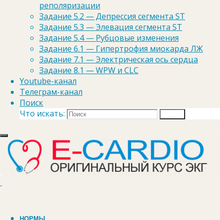
реполяризации
Задание 5.2 — Депрессия сегмента ST
Задание 5.3 — Элевация сегмента ST
Задание 5.4 — Рубцовые изменения
Задание 6.1 — Гипертрофия миокарда ЛЖ
Задание 7.1 — Электрическая ось сердца
Задание 8.1 — WPW и CLC
Youtube-канал
Телеграм-канал
Поиск
Что искать:
Поиск
Курс-практикум по ЭКГ
Для врачей, студентов и фельдшеров.
Упрощенный курс теории
Только настоящие ЭКГ
37 УРОКОВ
250 QUIZ-тестов
2000+ курсантов
Программа курса "ЭКГ БАЗОВЫЙ"
НОРМЫ
Программа курса "ЭКГ ПРОДВИНУТЫЙ"
Узнать стоимость