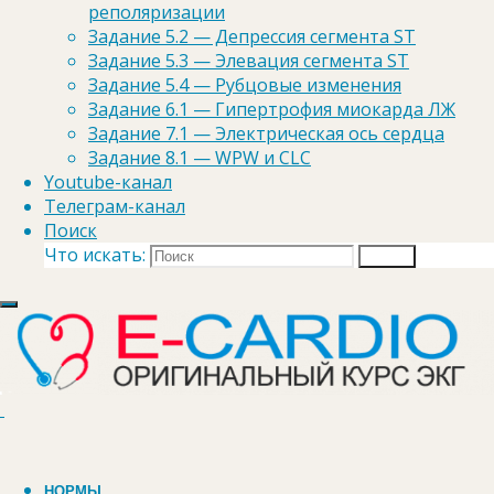
реполяризации
Задание 5.2 — Депрессия сегмента ST
1. Укорочение PQ, то есть PQ
Задание 5.3 — Элевация сегмента ST
менее 0,12 с.
Задание 5.4 — Рубцовые изменения
Задание 6.1 — Гипертрофия миокарда ЛЖ
2. Нет деформации
Задание 7.1 — Электрическая ось сердца
желудочкового комплекса и
Задание 8.1 — WPW и CLC
изменения полярности зубца T.
Youtube-канал
Давайте рассмотрим ЭКГ
Телеграм-канал
Поиск
Что искать:
▼ ЭКГ 1 ▼
Поиск
НОРМЫ