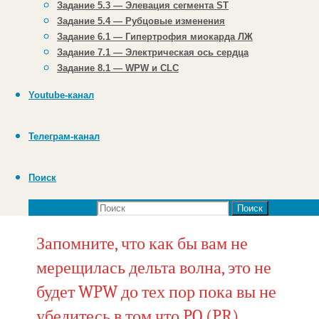
Задание 5.3 — Элевация сегмента ST
Задание 5.4 — Рубцовые изменения
Это типичная ЭКГ с феноменом WPW,
Задание 6.1 — Гипертрофия миокарда ЛЖ
обратите внимание на укорочение PQ до
Задание 7.1 — Электрическая ось сердца
0,08-0,09 с. Комплексы QRS абсолютно
Задание 8.1 — WPW и CLC
нормальной формы и продолжительности
нет изменений зубца Т. II, III, aVF, V3-V6
Youtube-канал
четко видна «дельта-волна». При этом
может показаться, что в I отведении PQ
Телеграм-канал
имеет нормальную продолжительность,
но это только потому, что дельта волна
там не видна.
Поиск
Что искать:
Поиск
Запомните, что как бы вам не
мерещилась дельта волна, это не
будет WPW до тех пор пока вы не
убедитесь в том что PQ (PR)