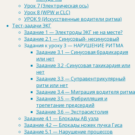
нет», а во втором есть
Урок 7 (Электрическая ось)
Урок 8 (WPW и CLC)
УРОК 9 (Искусственные водители ритма)
Критерии WPW
Тест-задачи ЭКГ
Задание 1 — Электроды ЭКГ не на месте?
Задание 2.1 — Синусовый- несинусовый
1. Укорочение PQ, то есть PQ
Задания к уроку 3 — НАРУШЕНИЕ РИТМА
менее 0,12 с.
Задание 3.1 — Синусовая брадикардия
2. Наличие дополнительной
или нет
волны на восходящем колене
Задание 3.2 -Синусовая тахикардия или
зубца R.
нет
Задание 3.3 — Суправентрикулярный
3. Незначительная
ритм или нет
деформация желудочкового
Задание 3.4 — Миграция водителя ритма
комплекса и изменение
Задание 3.5 — Фибрилляция и
полярности зубца T (не
трепетание предсердий
постоянные признаки).
Задание 3.6 — Экстрасистолия
Задание 4.1 — Блокады АВ узла
Задание 4.2 — Блокады ножек пучка Гиса
Критерии CLC
Задание 5.1 — Нарушение процессов