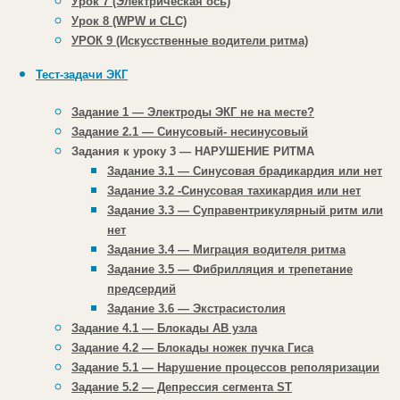
Урок 7 (Электрическая ось)
Это типичная ЭКГ с феноменом CLC,
Урок 8 (WPW и CLC)
обратите внимание на укорочение PQ до
УРОК 9 (Искусственные водители ритма)
0,11-0,1 с. Комплексы QRS абсолютно
нормальной формы и продолжительности
Тест-задачи ЭКГ
нет изменений зубца Т.
Задание 1 — Электроды ЭКГ не на месте?
Задание 2.1 — Синусовый- несинусовый
▼ ЭКГ 3 ▼
Задания к уроку 3 — НАРУШЕНИЕ РИТМА
Задание 3.1 — Синусовая брадикардия или нет
Задание 3.2 -Синусовая тахикардия или нет
Задание 3.3 — Суправентрикулярный ритм или
нет
Задание 3.4 — Миграция водителя ритма
Задание 3.5 — Фибрилляция и трепетание
предсердий
Задание 3.6 — Экстрасистолия
Задание 4.1 — Блокады АВ узла
Задание 4.2 — Блокады ножек пучка Гиса
Задание 5.1 — Нарушение процессов реполяризации
Задание 5.2 — Депрессия сегмента ST