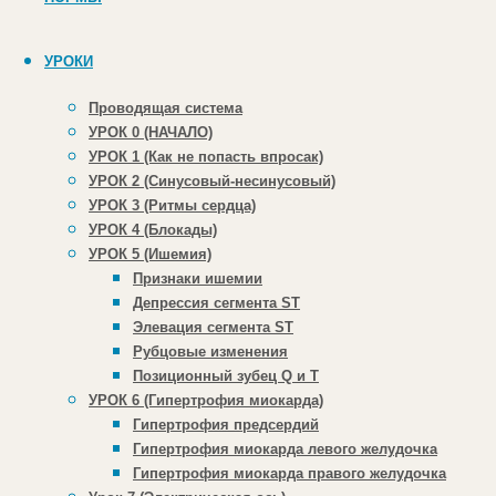
УРОКИ
Проводящая система
УРОК 0 (НАЧАЛО)
▼ ЭКГ 2 ▼
УРОК 1 (Как не попасть впросак)
УРОК 2 (Синусовый-несинусовый)
УРОК 3 (Ритмы сердца)
УРОК 4 (Блокады)
УРОК 5 (Ишемия)
Признаки ишемии
Депрессия сегмента ST
Элевация сегмента ST
Рубцовые изменения
Позиционный зубец Q и Т
УРОК 6 (Гипертрофия миокарда)
Гипертрофия предсердий
Гипертрофия миокарда левого желудочка
Гипертрофия миокарда правого желудочка