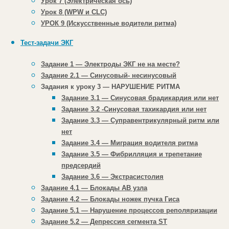
Очень хотелось бы пройти
Урок 7 (Электрическая ось)
обучение, классные уроки! Будет ли
Урок 8 (WPW и CLC)
возобновлен проект???
УРОК 9 (Искусственные водители ритма)
Ответить
Тест-задачи ЭКГ
Задание 1 — Электроды ЭКГ не на месте?
Задание 2.1 — Синусовый- несинусовый
Задания к уроку 3 — НАРУШЕНИЕ РИТМА
Гохман
Задание 3.1 — Синусовая брадикардия или нет
Александр
Задание 3.2 -Синусовая тахикардия или нет
02.09.2015 на 17:14
11 лет
Задание 3.3 — Суправентрикулярный ритм или
назад
нет
Задание 3.4 — Миграция водителя ритма
К сожалению в
Задание 3.5 — Фибрилляция и трепетание
ближайшее время проект
предсердий
будет не активен.
Задание 3.6 — Экстрасистолия
Задание 4.1 — Блокады АВ узла
Ответить
Задание 4.2 — Блокады ножек пучка Гиса
Задание 5.1 — Нарушение процессов реполяризации
Задание 5.2 — Депрессия сегмента ST