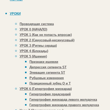
Ответить
УРОКИ
Гохман
Проводящая система
Александр
УРОК 0 (НАЧАЛО)
УРОК 1 (Как не попасть впросак)
02.09.2015 на 17:15
11 лет
УРОК 2 (Синусовый-несинусовый)
назад
УРОК 3 (Ритмы сердца)
Пожалуйста.
УРОК 4 (Блокады)
УРОК 5 (Ишемия)
Ответить
Признаки ишемии
Депрессия сегмента ST
Элевация сегмента ST
Рубцовые изменения
Позиционный зубец Q и Т
УРОК 6 (Гипертрофия миокарда)
Гипертрофия предсердий
Игорь
Гипертрофия миокарда левого желудочка
20.08.2015 на 23:34
11 лет назад
Гипертрофия миокарда правого желудочка