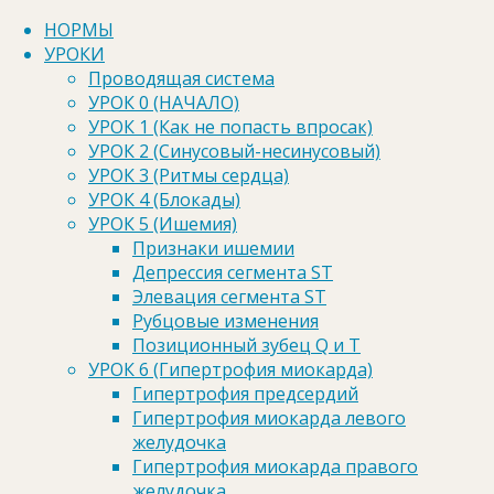
Перейти к содержимому
НОРМЫ
УРОКИ
Проводящая система
УРОК 0 (НАЧАЛО)
Главная
Отзывы
УРОК 1 (Как не попасть впросак)
УРОК 2 (Синусовый-несинусовый)
Отзывы
УРОК 3 (Ритмы сердца)
УРОК 4 (Блокады)
Здесь вы можете оставить свое
УРОК 5 (Ишемия)
комментарии и замечания, а возможно вы
Признаки ишемии
нашли ошибку….
Депрессия сегмента ST
Элевация сегмента ST
Рубцовые изменения
27 комментариев
Позиционный зубец Q и Т
УРОК 6 (Гипертрофия миокарда)
Гипертрофия предсердий
Гипертрофия миокарда левого
желудочка
Александр
Гипертрофия миокарда правого
желудочка
27.05.2015 на 16:42
11 лет назад