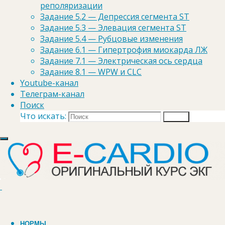
Гохман
реполяризации
Задание 5.2 — Депрессия сегмента ST
Александр
Задание 5.3 — Элевация сегмента ST
02.09.2015 на 17:15
11 лет
Задание 5.4 — Рубцовые изменения
назад
Задание 6.1 — Гипертрофия миокарда ЛЖ
Задание 7.1 — Электрическая ось сердца
Спасибо. Исправлено.
Задание 8.1 — WPW и CLC
Ответить
Youtube-канал
Телеграм-канал
Поиск
Что искать:
Поиск
Анастасия
20.08.2015 на 00:53
11 лет назад
Замечательный сайт!Очень жаль,
что заморожен.Спасибо Вам! Все
объяснено доходчиво и понятно.
НОРМЫ