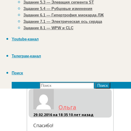
Задание 5.3 — Элевация сегмента ST
Задание 5.4 — Рубцовые изменения
Игорь
Задание 6.1 — Гипертрофия миокарда ЛЖ
02.09.2015 на 19:56
11
Задание 7.1 — Электрическая ось сердца
лет назад
Задание 8.1 — WPW и CLC
Как жаль, что
Youtube-канал
заморожен!!!
Ответить
Телеграм-канал
Поиск
Что искать:
Поиск
Ольга
29.02.2016 на 18:35
10 лет назад
Спасибо!