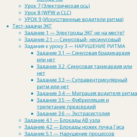
Урок 7 (Электрическая ось)
СИСТОЛИЧЕСКАЯ ПЕРЕГРУЗКА
Урок 8 (WPW и CLC)
ЛЕВОГО ЖЕЛУДОЧКА
УРОК 9 (Искусственные водители ритма)
….Да так как же проявляется этот
Тест-задачи ЭКГ
«феномен». А проявляется он в
Задание 1 — Электроды ЭКГ не на месте?
виде нарушений процессов
Задание 2.1 — Синусовый- несинусовый
реполяризации типичного вида в
Задания к уроку 3 — НАРУШЕНИЕ РИТМА
области боковой стеки на фоне
Задание 3.1 — Синусовая брадикардия
высоких зубцов R или чаще в
или нет
сочетании с положительными
Задание 3.2 -Синусовая тахикардия или
критериями ГМЛЖ (ИСЛ или КВП).
нет
…..
Задание 3.3 — Суправентрикулярный
ритм или нет
Задание 3.4 — Миграция водителя ритма
Небольшая опечатка в слове
Задание 3.5 — Фибрилляция и
«стенки». А сайт отличный, спасибо!
трепетание предсердий
Ответить
Задание 3.6 — Экстрасистолия
Задание 4.1 — Блокады АВ узла
Задание 4.2 — Блокады ножек пучка Гиса
Задание 5.1 — Нарушение процессов