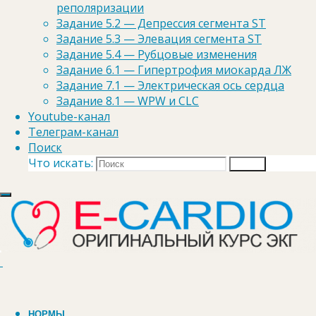
Email
*
реполяризации
Задание 5.2 — Депрессия сегмента ST
Задание 5.3 — Элевация сегмента ST
Задание 5.4 — Рубцовые изменения
Задание 6.1 — Гипертрофия миокарда ЛЖ
Задание 7.1 — Электрическая ось сердца
Сайт
Задание 8.1 — WPW и CLC
Youtube-канал
Телеграм-канал
Сохранить моё имя, email и URL-адрес
Поиск
в этом браузере для размещения
Что искать:
комментариев в дальнейшем.
Поиск
Гохман Александр
Практикующий врач-кардиолог с 2009 года. "КAPLAN
MEDICAL CENTER"
НОРМЫ