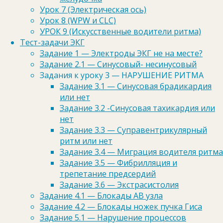
Обязательные поля помечены
*
Урок 7 (Электрическая ось)
Урок 8 (WPW и CLC)
Комментарий
УРОК 9 (Искусственные водители ритма)
Тест-задачи ЭКГ
Задание 1 — Электроды ЭКГ не на месте?
Задание 2.1 — Синусовый- несинусовый
Задания к уроку 3 — НАРУШЕНИЕ РИТМА
Задание 3.1 — Синусовая брадикардия
или нет
Задание 3.2 -Синусовая тахикардия или
нет
Задание 3.3 — Суправентрикулярный
ритм или нет
Задание 3.4 — Миграция водителя ритма
Задание 3.5 — Фибрилляция и
Имя
*
трепетание предсердий
Задание 3.6 — Экстрасистолия
Задание 4.1 — Блокады АВ узла
Задание 4.2 — Блокады ножек пучка Гиса
Задание 5.1 — Нарушение процессов