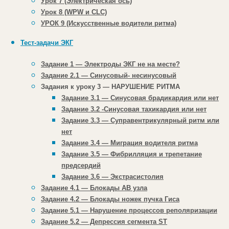
Урок 7 (Электрическая ось)
Урок 8 (WPW и CLC)
УРОК 9 (Искусственные водители ритма)
Тест-задачи ЭКГ
Задание 1 — Электроды ЭКГ не на месте?
Курс-практикум по ЭКГ
Задание 2.1 — Синусовый- несинусовый
Задания к уроку 3 — НАРУШЕНИЕ РИТМА
Задание 3.1 — Синусовая брадикардия или нет
Для врачей, студентов и фельдшеров.
Задание 3.2 -Синусовая тахикардия или нет
Задание 3.3 — Суправентрикулярный ритм или
Упрощенный курс теории
Только настоящие ЭКГ
37 УРОКОВ
нет
250 QUIZ-тестов
2000+ курсантов
Задание 3.4 — Миграция водителя ритма
Программа курса "ЭКГ БАЗОВЫЙ"
Задание 3.5 — Фибрилляция и трепетание
Программа курса "ЭКГ ПРОДВИНУТЫЙ"
Узнать стоимость
предсердий
Copyright © 2013-2026 E-Cardio. All Rights Reserved.
Задание 3.6 — Экстрасистолия
Контактный e-mail:
ekg@e-cardio.ru
Задание 4.1 — Блокады АВ узла
Задание 4.2 — Блокады ножек пучка Гиса
☀️ Лето с e-cardio: дарим 30% скидку на любой из
Задание 5.1 — Нарушение процессов реполяризации
Задание 5.2 — Депрессия сегмента ST
наших
ЭКГ курсов
.